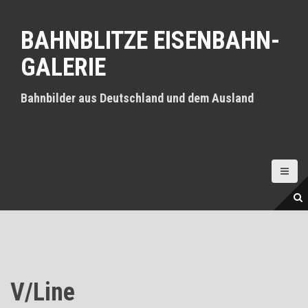
D
i
BAHNBLITZE EISENBAHN-
r
e
GALERIE
k
t
z
Bahnbilder aus Deutschland und dem Ausland
u
m
I
n
h
a
l
t
V/Line