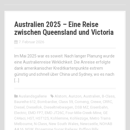
Australien 2025 – Eine Reise
zwischen Queensland und Victoria
7. Februar 2026
Im Mai 2025 war es soweit. Nach langer Planung wurde
eine Australienreise Wirklichkeit. Die Anreise erfolgte
dank amerikanischer Kreditkartenpunkte extrem
günstig und schnell über China und Sydney, wo es nach
[…]
Auslandsgallerie
Alstom
,
Aurizon
,
Australien
,
B-Class
,
Baureihe 612
,
Bombardier
,
Class 59
,
Comeng
,
Crewe
,
CRRC
,
Diesel
,
Diesellok
,
Dieseltriebwagen
,
DSB MZ
,
Eisenbahn
,
Electric
,
EMD FP7
,
EMD JT26C
,
Four-Mile-Creek-Mine
,
GE
C44aci
,
HST
,
HST125
,
Kohlemine
,
Kohlezüge
,
Metro Trains
Melbourne
,
N-Class
,
New South Wales
,
Newcastle
,
NOHAB
AA16
,
NSW
,
Proserpine Sugar Railway
,
Puffing Billy
,