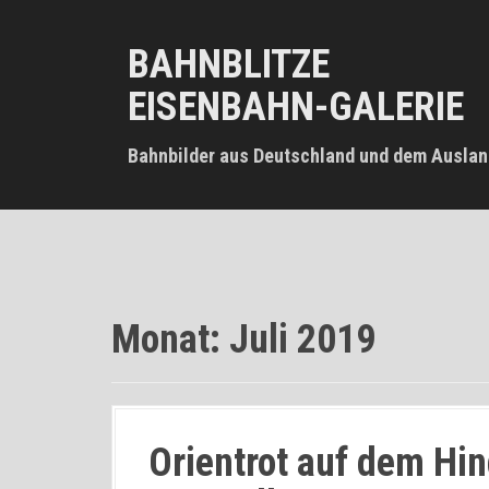
D
i
BAHNBLITZE
r
e
EISENBAHN-GALERIE
k
t
z
Bahnbilder aus Deutschland und dem Auslan
u
m
I
n
h
a
l
Monat:
Juli 2019
t
Orientrot auf dem H