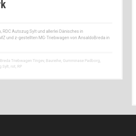
rk
RDC Autozug Sylt und allerlei Dänisches in
MZ und z-gestellten MG-Triebwagen von AnsaldoBreda in
Breda Triebwagen Tingev
,
Baureihe
,
Gumminase Padborg
,
 Sylt
,
rot
,
RP