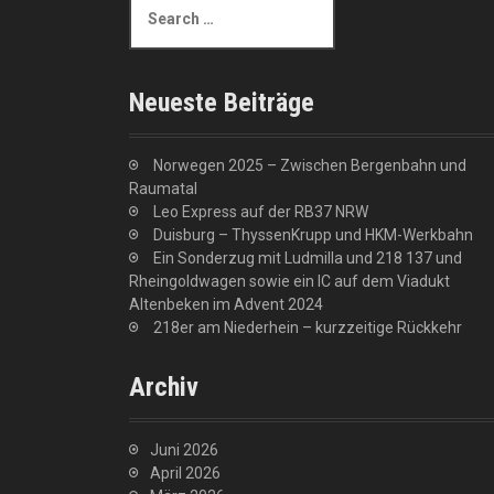
e
a
r
c
Neueste Beiträge
h
f
o
Norwegen 2025 – Zwischen Bergenbahn und
r
Raumatal
:
Leo Express auf der RB37 NRW
Duisburg – ThyssenKrupp und HKM-Werkbahn
Ein Sonderzug mit Ludmilla und 218 137 und
Rheingoldwagen sowie ein IC auf dem Viadukt
Altenbeken im Advent 2024
218er am Niederhein – kurzzeitige Rückkehr
Archiv
Juni 2026
April 2026