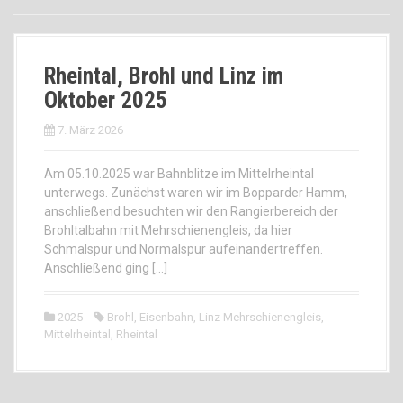
Rheintal, Brohl und Linz im
Oktober 2025
7. März 2026
Am 05.10.2025 war Bahnblitze im Mittelrheintal
unterwegs. Zunächst waren wir im Bopparder Hamm,
anschließend besuchten wir den Rangierbereich der
Brohltalbahn mit Mehrschienengleis, da hier
Schmalspur und Normalspur aufeinandertreffen.
Anschließend ging […]
2025
Brohl
,
Eisenbahn
,
Linz Mehrschienengleis
,
Mittelrheintal
,
Rheintal