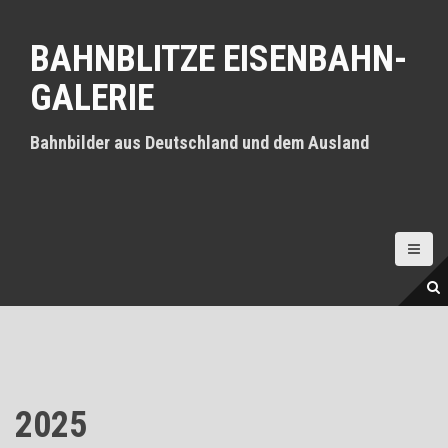
D
i
BAHNBLITZE EISENBAHN-
r
e
GALERIE
k
t
z
Bahnbilder aus Deutschland und dem Ausland
u
m
I
n
h
a
l
t
2025