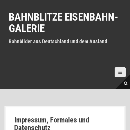
D
i
BAHNBLITZE EISENBAHN-
r
e
GALERIE
k
t
z
Bahnbilder aus Deutschland und dem Ausland
u
m
I
n
h
a
l
t
Impressum, Formales und
Datenschutz