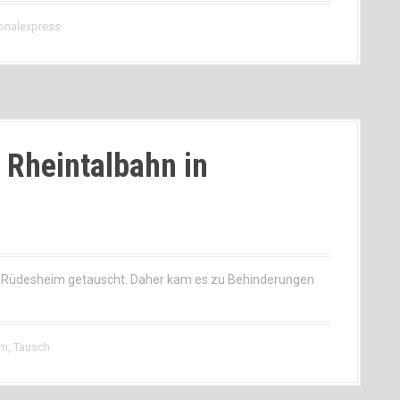
onalexpress
 Rheintalbahn in
n Rüdesheim getauscht. Daher kam es zu Behinderungen
im
,
Tausch