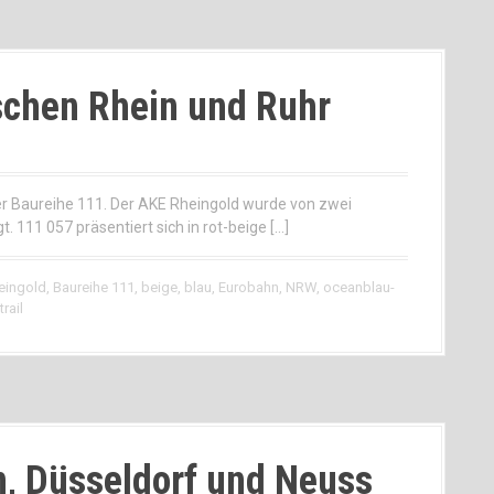
schen Rhein und Ruhr
er Baureihe 111. Der AKE Rheingold wurde von zwei
 111 057 präsentiert sich in rot-beige […]
eingold
,
Baureihe 111
,
beige
,
blau
,
Eurobahn
,
NRW
,
oceanblau-
rail
, Düsseldorf und Neuss