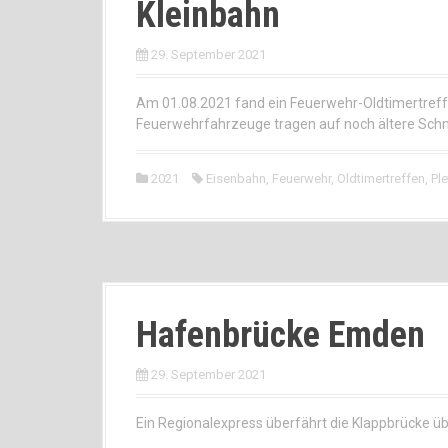
Kleinbahn
29. September 2021
Am 01.08.2021 fand ein Feuerwehr-Oldtimertreffen
Feuerwehrfahrzeuge tragen auf noch ältere Schm
2021
Eisenbahn
,
Feuerwehr
,
Oldtimertreffen
,
Pl
Hafenbrücke Emden
29. September 2021
Ein Regionalexpress überfährt die Klappbrücke ü