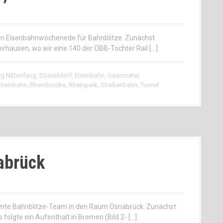
in Eisenbahnwochenede für Bahnblitze. Zunächst
hausen, wo wir eine 140 der ÖBB-Tochter Rail […]
rg NEtenfang
,
Düsseldorf
,
Eisenbahn
,
Gasometer
,
heinbahn
,
Rheinbrücke
,
Rheinpark
,
Straßenbahn
,
Tunnel
abrück
samte Bahnblitze-Team in den Raum Osnabrück. Zunächst
 folgte ein Aufenthalt in Bremen (Bild 2- […]