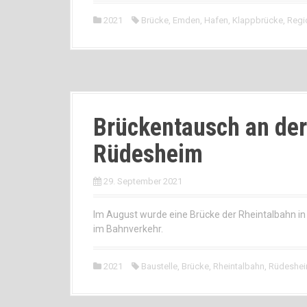
2021
Brücke
,
Emden
,
Hafen
,
Klappbrücke
,
Regi
Brückentausch an der
Rüdesheim
29. September 2021
Im August wurde eine Brücke der Rheintalbahn i
im Bahnverkehr.
2021
Baustelle
,
Brücke
,
Rheintalbahn
,
Rüdeshe