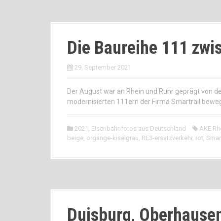
Die Baureihe 111 zwi
29. September 2021
Der August war an Rhein und Ruhr geprägt von d
modernisierten 111ern der Firma Smartrail bewegt.
2021
,
Eisenbahnfotos aus Deutschland
AKE Rh
beige
,
organge-kiselgrau
,
RE3-ersatzverkehr
,
rot
,
Smart
Duisburg, Oberhausen