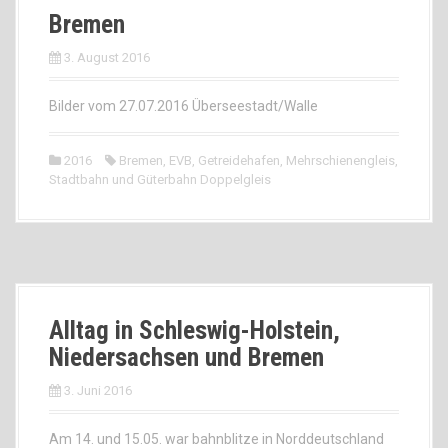
Bremen
3. August 2016
Bilder vom 27.07.2016 Überseestadt/Walle
2016
Bremen
,
EVB
,
Getreidehafen
,
Mehrschienengleis
,
Stadtbahn und Güterbahn Doppelgleis
Alltag in Schleswig-Holstein,
Niedersachsen und Bremen
3. Juni 2016
Am 14. und 15.05. war bahnblitze in Norddeutschland