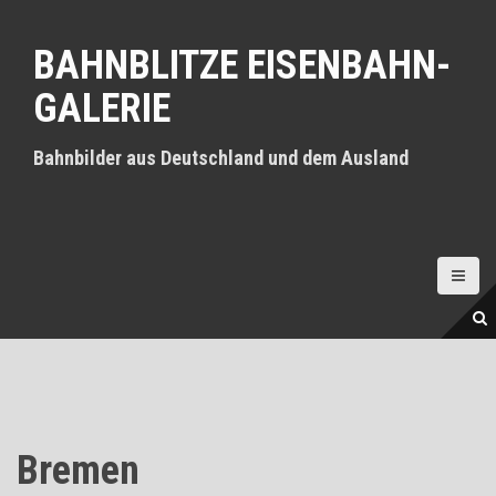
D
i
BAHNBLITZE EISENBAHN-
r
e
GALERIE
k
t
z
Bahnbilder aus Deutschland und dem Ausland
u
m
I
n
h
a
l
t
Bremen