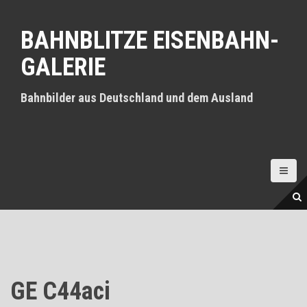
D
i
BAHNBLITZE EISENBAHN-
r
e
GALERIE
k
t
z
Bahnbilder aus Deutschland und dem Ausland
u
m
I
n
h
a
l
t
GE C44aci