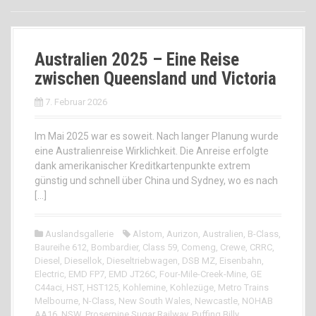
Australien 2025 – Eine Reise
zwischen Queensland und Victoria
7. Februar 2026
Im Mai 2025 war es soweit. Nach langer Planung wurde
eine Australienreise Wirklichkeit. Die Anreise erfolgte
dank amerikanischer Kreditkartenpunkte extrem
günstig und schnell über China und Sydney, wo es nach
[…]
Auslandsgallerie
Alstom
,
Aurizon
,
Australien
,
B-Class
,
Baureihe 612
,
Bombardier
,
Class 59
,
Comeng
,
Crewe
,
CRRC
,
Diesel
,
Diesellok
,
Dieseltriebwagen
,
DSB MZ
,
Eisenbahn
,
Electric
,
EMD FP7
,
EMD JT26C
,
Four-Mile-Creek-Mine
,
GE
C44aci
,
HST
,
HST125
,
Kohlemine
,
Kohlezüge
,
Metro Trains
Melbourne
,
N-Class
,
New South Wales
,
Newcastle
,
NOHAB
AA16
,
NSW
,
Proserpine Sugar Railway
,
Puffing Billy
,