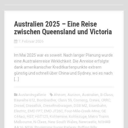
Australien 2025 – Eine Reise
zwischen Queensland und Victoria
7. Februar 2026
Im Mai 2025 war es soweit. Nach langer Planung wurde
eine Australienreise Wirklichkeit. Die Anreise erfolgte
dank amerikanischer Kreditkartenpunkte extrem
günstig und schnell über China und Sydney, wo es nach
[…]
Auslandsgallerie
Alstom
,
Aurizon
,
Australien
,
B-Class
,
Baureihe 612
,
Bombardier
,
Class 59
,
Comeng
,
Crewe
,
CRRC
,
Diesel
,
Diesellok
,
Dieseltriebwagen
,
DSB MZ
,
Eisenbahn
,
Electric
,
EMD FP7
,
EMD JT26C
,
Four-Mile-Creek-Mine
,
GE
C44aci
,
HST
,
HST125
,
Kohlemine
,
Kohlezüge
,
Metro Trains
Melbourne
,
N-Class
,
New South Wales
,
Newcastle
,
NOHAB
AA16
,
NSW
,
Proserpine Sugar Railway
,
Puffing Billy
,