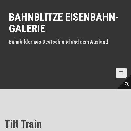
D
i
BAHNBLITZE EISENBAHN-
r
e
GALERIE
k
t
z
Bahnbilder aus Deutschland und dem Ausland
u
m
I
n
h
a
l
t
Tilt Train