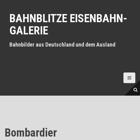
D
i
BAHNBLITZE EISENBAHN-
r
e
GALERIE
k
t
z
Bahnbilder aus Deutschland und dem Ausland
u
m
I
n
h
a
l
t
Bombardier