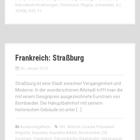
Nahverkehrstriebwagen
,
Östersund
,
Regina
,
Schweden
,
SJ
,
X2000
,
X55
,
Y1
Frankreich: Straßburg
30. Januar 2015
Straßburg ist eine Stadt zwischen Vergangenheit und
Moderne. In der wunderschönen Altstadt trifft man die
mit einem Designpreis ausgezeichnete Eurotram von
Bombardier. Der Hahuptbahnhof mit seinem
historischen Gebäude ist unter […]
Auslandsgallerie
181
,
Alstom Coradia Polyvalent
Regiolis
,
Baureihe
,
Baureihe 84000
,
Bombardier
,
DB
,
Eurotram
,
Frankreich
,
französische Staatsbahn
,
Glaskuppel
,