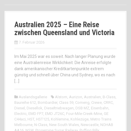
Australien 2025 – Eine Reise
zwischen Queensland und Victoria
7. Februar 2026
Im Mai 2025 war es soweit. Nach langer Planung wurde
eine Australienreise Wirklichkeit. Die Anreise erfolgte
dank amerikanischer Kreditkartenpunkte extrem
günstig und schnell über China und Sydney, wo es nach
[…]
Auslandsgallerie
Alstom
,
Aurizon
,
Australien
,
B-Class
,
Baureihe 612
,
Bombardier
,
Class 59
,
Comeng
,
Crewe
,
CRRC
,
Diesel
,
Diesellok
,
Dieseltriebwagen
,
DSB MZ
,
Eisenbahn
,
Electric
,
EMD FP7
,
EMD JT26C
,
Four-Mile-Creek-Mine
,
GE
C44aci
,
HST
,
HST125
,
Kohlemine
,
Kohlezüge
,
Metro Trains
Melbourne
,
N-Class
,
New South Wales
,
Newcastle
,
NOHAB
AA16
,
NSW
,
Proserpine Sugar Railway
,
Puffing Billy
,