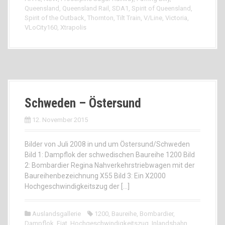
Queensland
,
Queensland Rail
,
SDA1
,
Spirit of Queensland
,
Spirit of the Outback
,
Thornton
,
Tilt Train
,
V/Line
,
Victoria
,
VLoCity160
,
Xtrapolis
Schweden – Östersund
12. November 2015
Bilder von Juli 2008 in und um Östersund/Schweden
Bild 1: Dampflok der schwedischen Baureihe 1200 Bild
2: Bombardier Regina Nahverkehrstriebwagen mit der
Baureihenbezeichnung X55 Bild 3: Ein X2000
Hochgeschwindigkeitszug der […]
Auslandsgallerie
1200
,
Baureihe
,
Bombardier
,
Dampflok
,
Fiat
,
Hochgeschwindigkeitszug
,
Inlandsbahn
,