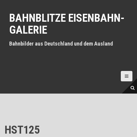
D
i
BAHNBLITZE EISENBAHN-
r
e
GALERIE
k
t
z
Bahnbilder aus Deutschland und dem Ausland
u
m
I
n
h
a
l
t
HST125