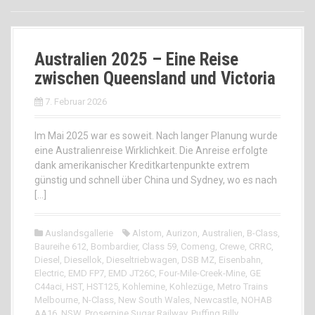
Australien 2025 – Eine Reise
zwischen Queensland und Victoria
7. Februar 2026
Im Mai 2025 war es soweit. Nach langer Planung wurde
eine Australienreise Wirklichkeit. Die Anreise erfolgte
dank amerikanischer Kreditkartenpunkte extrem
günstig und schnell über China und Sydney, wo es nach
[…]
Auslandsgallerie
Alstom
,
Aurizon
,
Australien
,
B-Class
,
Baureihe 612
,
Bombardier
,
Class 59
,
Comeng
,
Crewe
,
CRRC
,
Diesel
,
Diesellok
,
Dieseltriebwagen
,
DSB MZ
,
Eisenbahn
,
Electric
,
EMD FP7
,
EMD JT26C
,
Four-Mile-Creek-Mine
,
GE
C44aci
,
HST
,
HST125
,
Kohlemine
,
Kohlezüge
,
Metro Trains
Melbourne
,
N-Class
,
New South Wales
,
Newcastle
,
NOHAB
AA16
,
NSW
,
Proserpine Sugar Railway
,
Puffing Billy
,