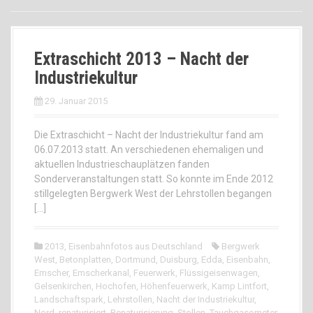
Extraschicht 2013 – Nacht der
Industriekultur
29. Januar 2015
Die Extraschicht – Nacht der Industriekultur fand am
06.07.2013 statt. An verschiedenen ehemaligen und
aktuellen Industrieschauplätzen fanden
Sonderveranstaltungen statt. So konnte im Ende 2012
stillgelegten Bergwerk West der Lehrstollen begangen
[…]
2013
,
Eisenbahnfotos aus Deutschland
Bergwerk
West
,
Betonplatten
,
Dortmund
,
Duisburg
,
Edda
,
Eisenbahn
,
Emscher
,
Emscherkanal
,
Feuerwerk
,
Flüssigeisenwagen
,
Gelsenkirchen
,
Hochofen
,
Höhenfeuerwerk
,
Kamp Lintfort
,
Landschaftspark
,
Lehrstollen
,
Nacht der Industriekultur
,
Nord
,
renaturisiert
,
Renaturisierung
,
Stollen
,
Tauchgasometer
,