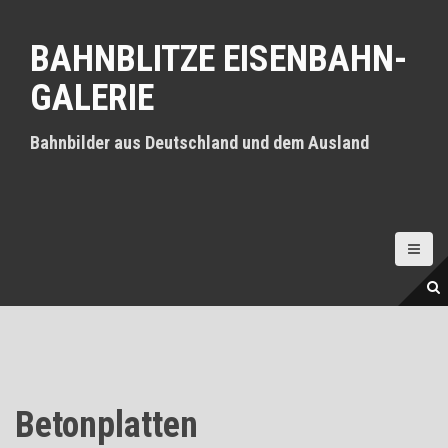
D
i
BAHNBLITZE EISENBAHN-
r
e
GALERIE
k
t
z
Bahnbilder aus Deutschland und dem Ausland
u
m
I
n
h
a
l
t
Betonplatten