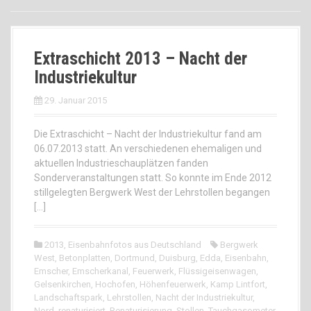
Extraschicht 2013 – Nacht der
Industriekultur
29. Januar 2015
Die Extraschicht – Nacht der Industriekultur fand am
06.07.2013 statt. An verschiedenen ehemaligen und
aktuellen Industrieschauplätzen fanden
Sonderveranstaltungen statt. So konnte im Ende 2012
stillgelegten Bergwerk West der Lehrstollen begangen
[…]
2013
,
Eisenbahnfotos aus Deutschland
Bergwerk
West
,
Betonplatten
,
Dortmund
,
Duisburg
,
Edda
,
Eisenbahn
,
Emscher
,
Emscherkanal
,
Feuerwerk
,
Flüssigeisenwagen
,
Gelsenkirchen
,
Hochofen
,
Höhenfeuerwerk
,
Kamp Lintfort
,
Landschaftspark
,
Lehrstollen
,
Nacht der Industriekultur
,
Nord
,
renaturisiert
,
Renaturisierung
,
Stollen
,
Tauchgasometer
,