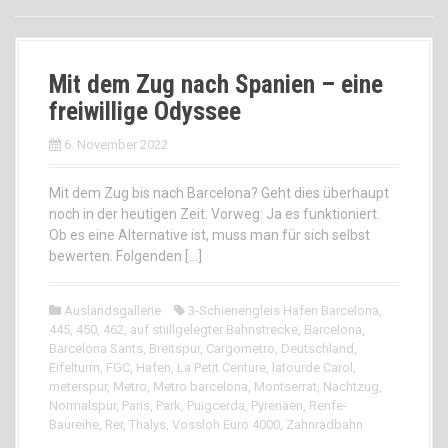
Mit dem Zug nach Spanien – eine
freiwillige Odyssee
6. November 2022
Mit dem Zug bis nach Barcelona? Geht dies überhaupt
noch in der heutigen Zeit. Vorweg: Ja es funktioniert.
Ob es eine Alternative ist, muss man für sich selbst
bewerten. Folgenden […]
Auslandsgallerie
3-Schienengleis Hafen Barcelona
,
445
,
450
,
462
,
auf stiillgelegter Bahnstrecke
,
Barcelona
,
Barcelona Sants
,
Breitspur
,
Cargometro
,
Deutschland
,
Eifelturm
,
FGC
,
Hafen
,
La Petit Centure
,
latourde Carol
,
meterspur
,
Metro
,
Metro barcelona
,
Montserrat
,
Nachtzug
,
Normalspur
,
Paris
,
Park
,
Puigcerda
,
Pyrenäen
,
Renfe-
Baureihe
,
Rer
,
Thalys
,
Vossloh Euro 4000
,
Zahnradbahn