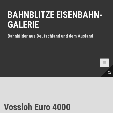
D
i
BAHNBLITZE EISENBAHN-
r
e
GALERIE
k
t
z
Bahnbilder aus Deutschland und dem Ausland
u
m
I
n
h
a
l
t
Vossloh Euro 4000