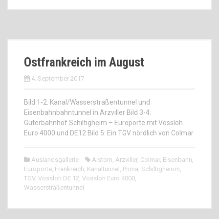
Ostfrankreich im August
4. September 2017
Bild 1-2: Kanal/Wasserstraßentunnel und
Eisenbahnbahntunnel in Arzviller Bild 3-4:
Güterbahnhof Schiltigheim – Europorte mit Vossloh
Euro 4000 und DE12 Bild 5: Ein TGV nördlich von Colmar
Auslandsgallerie
Alstom
,
Arzviller
,
Colmar
,
Eisenbahn
,
Europorte
,
Frankreich
,
Kanaltunnel
,
Prima
,
Schiltigheiom
,
TGV
,
Vossloh DE 12
,
Vossloh Euro 4000
,
Wasserstraßentunnel