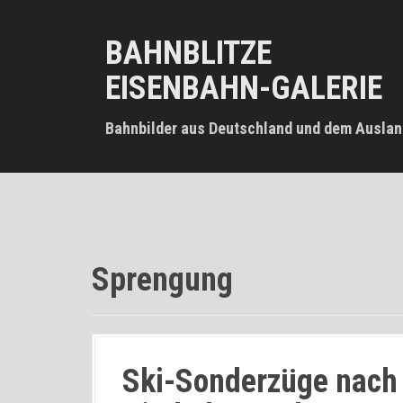
D
i
BAHNBLITZE
r
e
EISENBAHN-GALERIE
k
t
z
Bahnbilder aus Deutschland und dem Auslan
u
m
I
n
h
a
l
Sprengung
t
Ski-Sonderzüge nach 