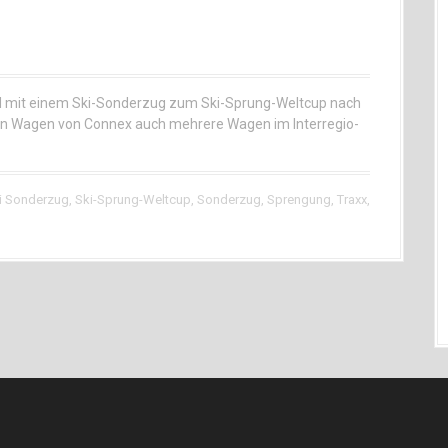
M mit einem Ski-Sonderzug zum Ski-Sprung-Weltcup nach
n Wagen von Connex auch mehrere Wagen im Interregio-
i Sonderzug
,
Ski-Sprung-Weltcup
,
Sonderzug
,
Sprengung
,
Traxx
,