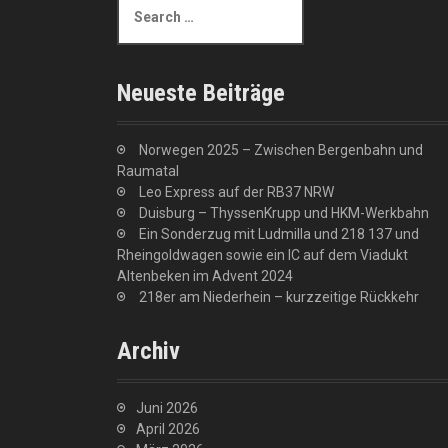
e
a
r
c
Neueste Beiträge
h
f
o
Norwegen 2025 – Zwischen Bergenbahn und
r
Raumatal
:
Leo Express auf der RB37 NRW
Duisburg – ThyssenKrupp und HKM-Werkbahn
Ein Sonderzug mit Ludmilla und 218 137 und
Rheingoldwagen sowie ein IC auf dem Viadukt
Altenbeken im Advent 2024
218er am Niederhein – kurzzeitige Rückkehr
Archiv
Juni 2026
April 2026