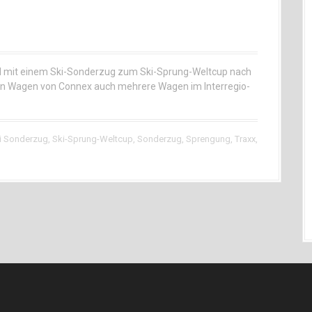
M mit einem Ski-Sonderzug zum Ski-Sprung-Weltcup nach
n Wagen von Connex auch mehrere Wagen im Interregio-
i Sonderzug
,
Ski-Sprung-Weltcup
,
Sonderzug
,
Sprengung
,
Traxx
,