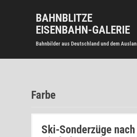
D
i
BAHNBLITZE
r
e
EISENBAHN-GALERIE
k
t
z
Bahnbilder aus Deutschland und dem Auslan
u
m
I
n
h
a
l
Farbe
t
Ski-Sonderzüge nach 