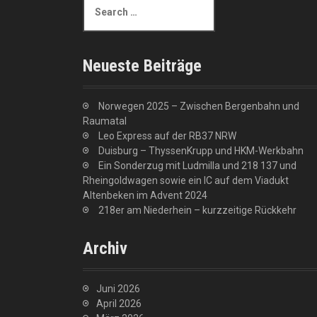
e
a
r
c
Neueste Beiträge
h
f
o
Norwegen 2025 – Zwischen Bergenbahn und
r
Raumatal
:
Leo Express auf der RB37 NRW
Duisburg – ThyssenKrupp und HKM-Werkbahn
Ein Sonderzug mit Ludmilla und 218 137 und
Rheingoldwagen sowie ein IC auf dem Viadukt
Altenbeken im Advent 2024
218er am Niederhein – kurzzeitige Rückkehr
Archiv
Juni 2026
April 2026