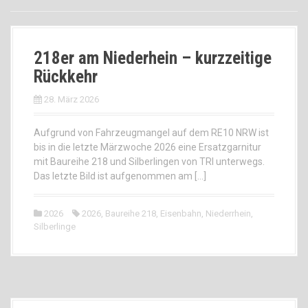
218er am Niederhein – kurzzeitige
Rückkehr
28. März 2026
Aufgrund von Fahrzeugmangel auf dem RE10 NRW ist
bis in die letzte Märzwoche 2026 eine Ersatzgarnitur
mit Baureihe 218 und Silberlingen von TRI unterwegs.
Das letzte Bild ist aufgenommen am […]
2026
2026
,
Baureihe 218
,
Eisenbahn
,
Niederrhein
,
Silberlinge