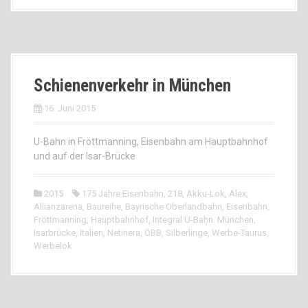
Schienenverkehr in München
16. Juni 2015
U-Bahn in Fröttmanning, Eisenbahn am Hauptbahnhof
und auf der Isar-Brücke
2015
175 Jahre Eisenbahn
,
218
,
Akku-Lok
,
Alex
,
Allianzarena
,
Baureihe
,
Bayrische Oberlandbahn
,
Eisenbahn
,
Fröttmanning
,
Hauptbahnhof
,
Integral U-Bahn. München
,
Isarbrücke
,
Italien
,
Netinera
,
ÖBB
,
Silberlinge
,
Werbe-Taurus
,
Werbelok