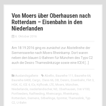
Von Moers über Oberhausen nach
Rotterdam – Eisenbahn in den
Niederlanden
6. Oktober 2016
Am 18.19.2016 ging es zunächst zur Abstellreihe der
Siemenswerke nach Moers Rheinkamp. Dort waren
neben den blauen U-Bahnen für München des Typs C2
auch die Desiro Thameslinkzüge sowie eine ICE4 […]
Auslandsgallerie
Abellio
,
Baureihe 111
,
Baureihe 64
,
Baureihe 6400
,
Cargo
,
Class 66
,
DB
,
Desiro
,
Eisenbahn
,
Flirt 3
,
HGK
,
IC
,
ICE 4
,
ICx
,
Kijfhoek
,
LTE
,
Moers
,
München
,
NIederlande
,
niederländischer
,
NS
,
Oberhausen
,
Ost-V100
,
Portfeeders
,
Railfeeding
,
Rheincargo
,
Rheinkamp
,
Rotterdam
,
Siemens
,
Silberlinge
,
Sprinter
,
Thameslink
,
Typ
C2
,
U-Bahn