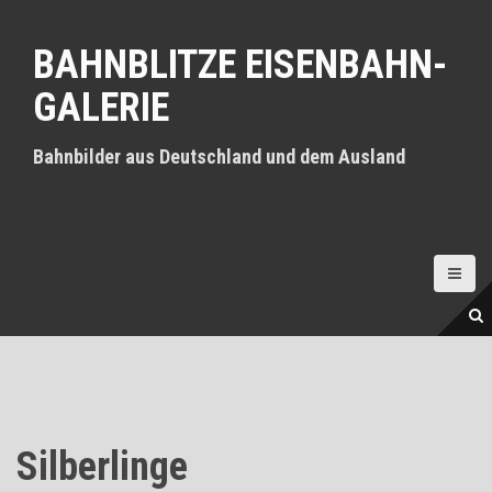
D
i
BAHNBLITZE EISENBAHN-
r
e
GALERIE
k
t
z
Bahnbilder aus Deutschland und dem Ausland
u
m
I
n
h
a
l
t
Silberlinge