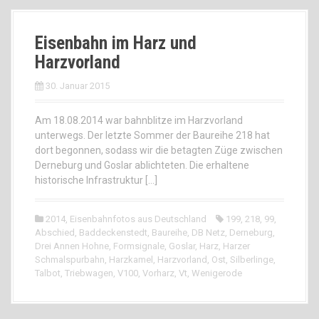
Eisenbahn im Harz und
Harzvorland
30. Januar 2015
Am 18.08.2014 war bahnblitze im Harzvorland
unterwegs. Der letzte Sommer der Baureihe 218 hat
dort begonnen, sodass wir die betagten Züge zwischen
Derneburg und Goslar ablichteten. Die erhaltene
historische Infrastruktur […]
2014
,
Eisenbahnfotos aus Deutschland
199
,
218
,
99
,
Abschied
,
Baddeckenstedt
,
Baureihe
,
DB Netz
,
Derneburg
,
Drei Annen Hohne
,
Formsignale
,
Goslar
,
Harz
,
Harzer
Schmalspurbahn
,
Harzkamel
,
Harzvorland
,
Ost
,
Silberlinge
,
Talbot
,
Triebwagen
,
V100
,
Vorharz
,
Vt
,
Wenigerode