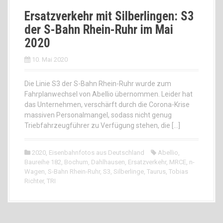
Ersatzverkehr mit Silberlingen: S3
der S-Bahn Rhein-Ruhr im Mai
2020
10. Mai 2020
Die Linie S3 der S-Bahn Rhein-Ruhr wurde zum
Fahrplanwechsel von Abellio übernommen. Leider hat
das Unternehmen, verschärft durch die Corona-Krise
massiven Personalmangel, sodass nicht genug
Triebfahrzeugführer zu Verfügung stehen, die […]
2020
,
Eisenbahnfotos aus Deutschland
Abellio
,
Baureihe 182
,
Bochum
,
Dahlhausen
,
Ersatzverkehr
,
MRCE
,
n-
Wagen
,
S-Bahn Rhein-Ruhr
,
S3
,
Silberlinge
,
Taurus
,
Tobias
Richter
,
TRI