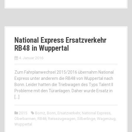
National Express Ersatzverkehr
RB48 in Wuppertal
4. Januar 2016
Zum Fahrplanwechsel 2015/2016 übernahm National
Express unter anderem die RB48 von Wuppertal nach
Bonn. Leider hatten die Triebwagen des Typs Talent II
Probleme mit den Türanlagen. Daher wurde Ersatz in
[…]
2015
Bomz
,
Bonn
,
Ersatzverkehr
,
National Express
,
Oberbarmen
,
RB48
,
Reisezugwagen
,
Silberlinge
,
Wagenzug
,
Wuppertal