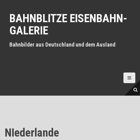
D
i
BAHNBLITZE EISENBAHN-
r
e
GALERIE
k
t
z
Bahnbilder aus Deutschland und dem Ausland
u
m
I
n
h
a
l
t
NIederlande