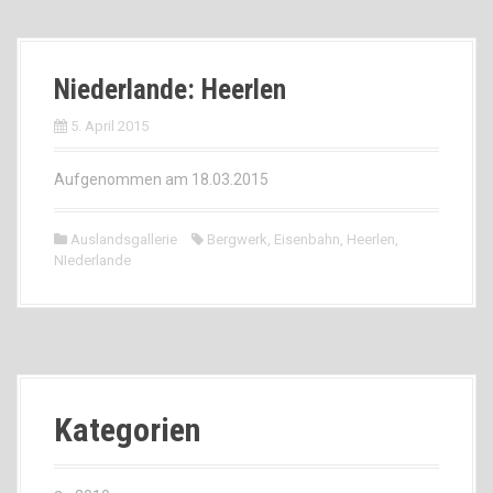
Niederlande: Heerlen
5. April 2015
Aufgenommen am 18.03.2015
Auslandsgallerie
Bergwerk
,
Eisenbahn
,
Heerlen
,
NIederlande
Kategorien