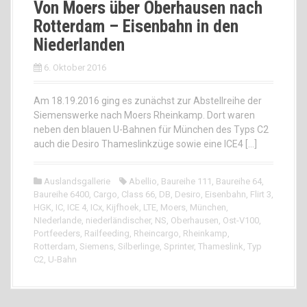
Von Moers über Oberhausen nach
Rotterdam – Eisenbahn in den
Niederlanden
6. Oktober 2016
Am 18.19.2016 ging es zunächst zur Abstellreihe der
Siemenswerke nach Moers Rheinkamp. Dort waren
neben den blauen U-Bahnen für München des Typs C2
auch die Desiro Thameslinkzüge sowie eine ICE4 […]
Auslandsgallerie
Abellio
,
Baureihe 111
,
Baureihe 64
,
Baureihe 6400
,
Cargo
,
Class 66
,
DB
,
Desiro
,
Eisenbahn
,
Flirt 3
,
HGK
,
IC
,
ICE 4
,
ICx
,
Kijfhoek
,
LTE
,
Moers
,
München
,
NIederlande
,
niederländischer
,
NS
,
Oberhausen
,
Ost-V100
,
Portfeeders
,
Railfeeding
,
Rheincargo
,
Rheinkamp
,
Rotterdam
,
Siemens
,
Silberlinge
,
Sprinter
,
Thameslink
,
Typ
C2
,
U-Bahn