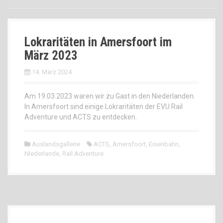
Lokraritäten in Amersfoort im
März 2023
14. März 2024
Am 19.03.2023 waren wir zu Gast in den Niederlanden.
In Amersfoort sind einige Lokraritäten der EVU Rail
Adventure und ACTS zu entdecken.
Auslandsgallerie
ACTS
,
Amersfoort
,
Eisenbahn
,
NIederlande
,
Rail Adventure