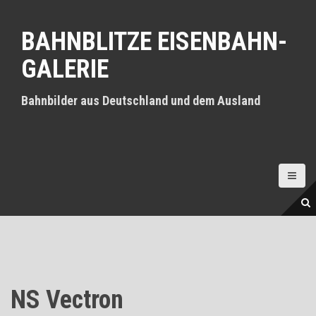
D
i
BAHNBLITZE EISENBAHN-
r
e
GALERIE
k
t
z
Bahnbilder aus Deutschland und dem Ausland
u
m
I
n
h
a
l
t
NS Vectron