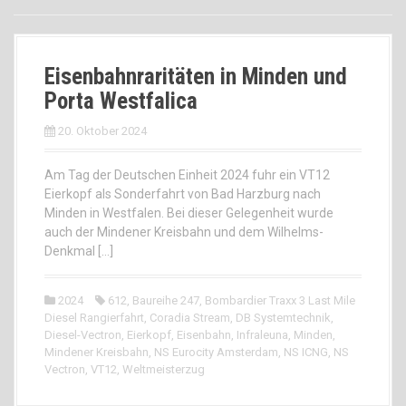
Eisenbahnraritäten in Minden und
Porta Westfalica
20. Oktober 2024
Am Tag der Deutschen Einheit 2024 fuhr ein VT12
Eierkopf als Sonderfahrt von Bad Harzburg nach
Minden in Westfalen. Bei dieser Gelegenheit wurde
auch der Mindener Kreisbahn und dem Wilhelms-
Denkmal […]
2024
612
,
Baureihe 247
,
Bombardier Traxx 3 Last Mile
Diesel Rangierfahrt
,
Coradia Stream
,
DB Systemtechnik
,
Diesel-Vectron
,
Eierkopf
,
Eisenbahn
,
Infraleuna
,
Minden
,
Mindener Kreisbahn
,
NS Eurocity Amsterdam
,
NS ICNG
,
NS
Vectron
,
VT12
,
Weltmeisterzug