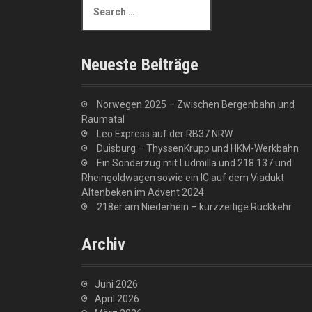
e
a
r
c
Neueste Beiträge
h
f
o
Norwegen 2025 – Zwischen Bergenbahn und
r
Raumatal
:
Leo Express auf der RB37 NRW
Duisburg – ThyssenKrupp und HKM-Werkbahn
Ein Sonderzug mit Ludmilla und 218 137 und
Rheingoldwagen sowie ein IC auf dem Viadukt
Altenbeken im Advent 2024
218er am Niederhein – kurzzeitige Rückkehr
Archiv
Juni 2026
April 2026