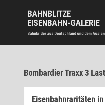
D
i
BAHNBLITZE
r
e
EISENBAHN-GALERIE
k
t
z
Bahnbilder aus Deutschland und dem Auslan
u
m
I
n
h
a
l
Bombardier Traxx 3 Last
t
Eisenbahnraritäten i