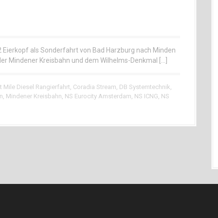
2 Eierkopf als Sonderfahrt von Bad Harzburg nach Minden
 der Mindener Kreisbahn und dem Wilhelms-Denkmal […]
 Mile Diesel Rangierfahrt
,
Coradia Stream
,
DB Systemtechnik
,
n
,
Mindener Kreisbahn
,
NS Eurocity Amsterdam
,
NS ICNG
,
NS