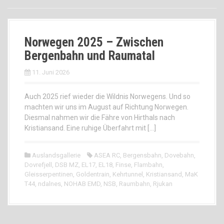
Norwegen 2025 – Zwischen
Bergenbahn und Raumatal
11. Juni 2026
Auch 2025 rief wieder die Wildnis Norwegens. Und so
machten wir uns im August auf Richtung Norwegen.
Diesmal nahmen wir die Fähre von Hirthals nach
Kristiansand. Eine ruhige Überfahrt mit […]
Auslandsgallerie
ASEA RC
,
Bergensbahn
,
Dovebahn
,
Dovrefjell
,
DSB MZ
,
EL17
,
EL18
,
Finse
,
Flambahn
,
Gleisserpentinen
,
Goldentrain
,
Kehrtunnel
,
Kristiansand
,
MaK
T44
,
ndalnes
,
NOHAB EMD
,
NSB
,
Raumbahn
,
Rjukan