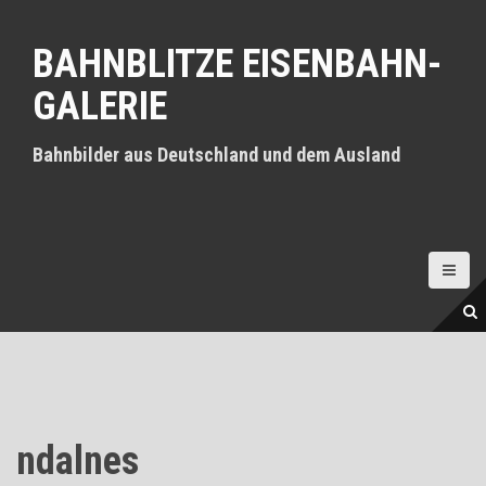
D
i
BAHNBLITZE EISENBAHN-
r
e
GALERIE
k
t
z
Bahnbilder aus Deutschland und dem Ausland
u
m
I
n
h
a
l
t
ndalnes