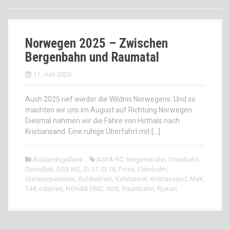
Norwegen 2025 – Zwischen
Bergenbahn und Raumatal
11. Juni 2026
Auch 2025 rief wieder die Wildnis Norwegens. Und so
machten wir uns im August auf Richtung Norwegen.
Diesmal nahmen wir die Fähre von Hirthals nach
Kristiansand. Eine ruhige Überfahrt mit […]
Auslandsgallerie
ASEA RC
,
Bergensbahn
,
Dovebahn
,
Dovrefjell
,
DSB MZ
,
EL17
,
EL18
,
Finse
,
Flambahn
,
Gleisserpentinen
,
Goldentrain
,
Kehrtunnel
,
Kristiansand
,
MaK
T44
,
ndalnes
,
NOHAB EMD
,
NSB
,
Raumbahn
,
Rjukan