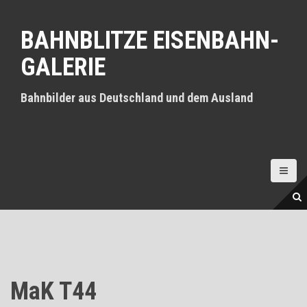
D
i
BAHNBLITZE EISENBAHN-
r
e
GALERIE
k
t
z
Bahnbilder aus Deutschland und dem Ausland
u
m
I
n
h
a
l
t
MaK T44