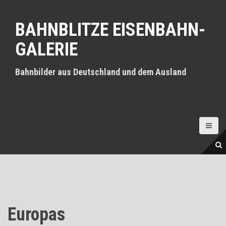
D
i
BAHNBLITZE EISENBAHN-
r
e
GALERIE
k
t
z
Bahnbilder aus Deutschland und dem Ausland
u
m
I
n
h
a
l
t
Europas