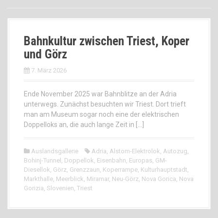
Bahnkultur zwischen Triest, Koper
und Görz
7. März 2026
Ende November 2025 war Bahnblitze an der Adria
unterwegs. Zunächst besuchten wir Triest. Dort trieft
man am Museum sogar noch eine der elektrischen
Doppelloks an, die auch lange Zeit in […]
Auslandsgallerie
Adria
,
Alstom-Elektrolok
,
Autozug
,
Bohinj-Tunnel
,
Doppellok
,
Eisenbahn
,
Europas
,
GM-
Diesellok
,
Görz
,
Grenzzaun
,
Koperrampe
,
Kulturhauptstadt
,
Markthalle
,
Meerblick
,
Miramar
,
Neu-Görz
,
Nova Gorica
,
Nova
Gorizia
,
Slovenien
,
Triest