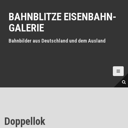
D
i
BAHNBLITZE EISENBAHN-
r
e
GALERIE
k
t
z
Bahnbilder aus Deutschland und dem Ausland
u
m
I
n
h
a
l
t
Doppellok