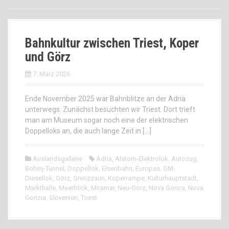
Bahnkultur zwischen Triest, Koper
und Görz
7. März 2026
Ende November 2025 war Bahnblitze an der Adria
unterwegs. Zunächst besuchten wir Triest. Dort trieft
man am Museum sogar noch eine der elektrischen
Doppelloks an, die auch lange Zeit in […]
Auslandsgallerie
Adria
,
Alstom-Elektrolok
,
Autozug
,
Bohinj-Tunnel
,
Doppellok
,
Eisenbahn
,
Europas
,
GM-
Diesellok
,
Görz
,
Grenzzaun
,
Koperrampe
,
Kulturhauptstadt
,
Markthalle
,
Meerblick
,
Miramar
,
Neu-Görz
,
Nova Gorica
,
Nova
Gorizia
,
Slovenien
,
Triest