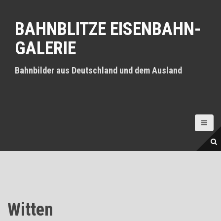
D
i
BAHNBLITZE EISENBAHN-
r
e
GALERIE
k
t
z
Bahnbilder aus Deutschland und dem Ausland
u
m
I
n
h
a
l
t
Witten