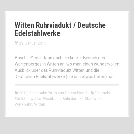
Witten Ruhrviadukt / Deutsche
Edelstahlwerke
29. Januar 2015
Anschließend stand noch ein kurzer Besuch des
Wartenberges in Witten an, wo man einen wundervollen
Ausblick über das Ruhrviadukt Witten und die
Deutschen Edelstahlwerke (die uns etwas boten) hat.
2012
,
Eisenbahnfotos aus Deutschland
Deutsche
Edelstahlwerke
,
Eisenbahn
,
Ruhrviadukt
,
Stahlwerk
,
Werkbahn
,
Witten