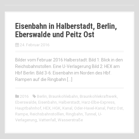
Eisenbahn in Halberstadt, Berlin,
Eberswalde und Peitz Ost
24. Februar 2016
Bilder vom Februar 2016 Halberstadt: Bild 1: Blick in den
Reichsbahnstollen. Eine U-Verlagerung Bild 2: HEX am
Hbf Berlin: Bild 3-6: Eisenbahn im Norden des Hbf.
Rampen auf die Ringbahn […]
2016
Berlin
,
Braunkohlebahn
,
Braunkohlekraftwerk
,
Eberswalde
,
Eisenbahn
,
Halberstadt
,
Harz-Elbe-Express
,
Hauptbahnhof
,
HEX
,
HGK
,
Kanal
,
Oder-Havel-Kanal
,
Peitz Ost
,
Rampe
,
Reichsbahnstolllen
,
Ringbahn
,
Tunnel
,
U-
Verlagerung
,
Vattenfall
,
Wasserstraße