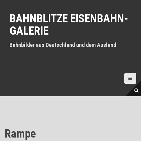
D
i
BAHNBLITZE EISENBAHN-
r
e
GALERIE
k
t
z
Bahnbilder aus Deutschland und dem Ausland
u
m
I
n
h
a
l
t
Rampe