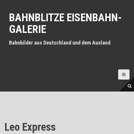
D
i
BAHNBLITZE EISENBAHN-
r
e
GALERIE
k
t
z
Bahnbilder aus Deutschland und dem Ausland
u
m
I
n
h
a
l
t
Leo Express