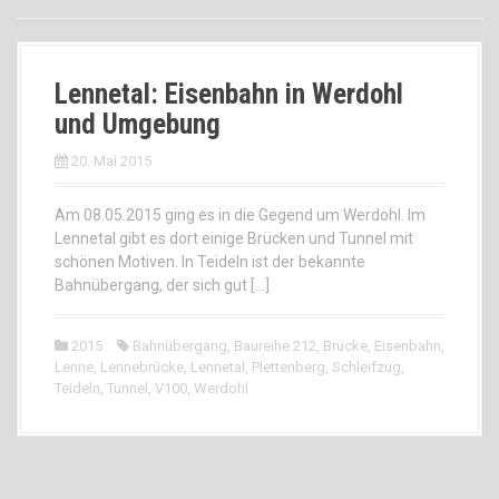
Lennetal: Eisenbahn in Werdohl
und Umgebung
20. Mai 2015
Am 08.05.2015 ging es in die Gegend um Werdohl. Im
Lennetal gibt es dort einige Brücken und Tunnel mit
schönen Motiven. In Teideln ist der bekannte
Bahnübergang, der sich gut […]
2015
Bahnübergang
,
Baureihe 212
,
Brücke
,
Eisenbahn
,
Lenne
,
Lennebrücke
,
Lennetal
,
Plettenberg
,
Schleifzug
,
Teideln
,
Tunnel
,
V100
,
Werdohl