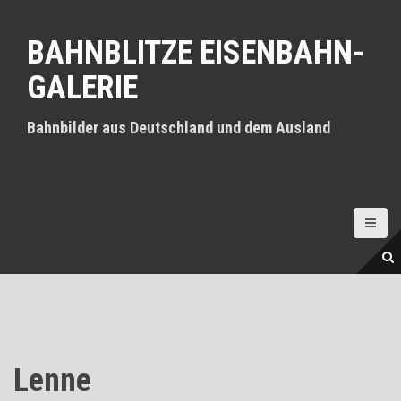
D
i
BAHNBLITZE EISENBAHN-
r
e
GALERIE
k
t
z
Bahnbilder aus Deutschland und dem Ausland
u
m
I
n
h
a
l
t
Lenne