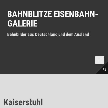
D
i
BAHNBLITZE EISENBAHN-
r
e
GALERIE
k
t
z
Bahnbilder aus Deutschland und dem Ausland
u
m
I
n
h
a
l
t
Kaiserstuhl