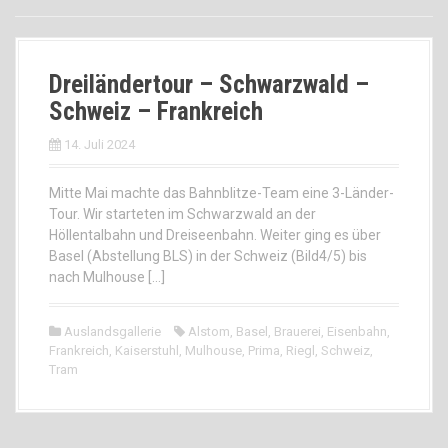
Dreiländertour – Schwarzwald –
Schweiz – Frankreich
14. Juli 2024
Mitte Mai machte das Bahnblitze-Team eine 3-Länder-
Tour. Wir starteten im Schwarzwald an der
Höllentalbahn und Dreiseenbahn. Weiter ging es über
Basel (Abstellung BLS) in der Schweiz (Bild4/5) bis
nach Mulhouse […]
Auslandsgallerie
Alstom
,
Basel
,
Brauerei
,
Eisenbahn
,
Frankreich
,
Kaiserstuhl
,
Mulhouse
,
Prima
,
Riegl
,
Schweiz
,
Tram