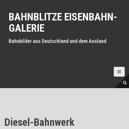
D
i
BAHNBLITZE EISENBAHN-
r
e
GALERIE
k
t
z
Bahnbilder aus Deutschland und dem Ausland
u
m
I
n
h
a
l
t
Diesel-Bahnwerk