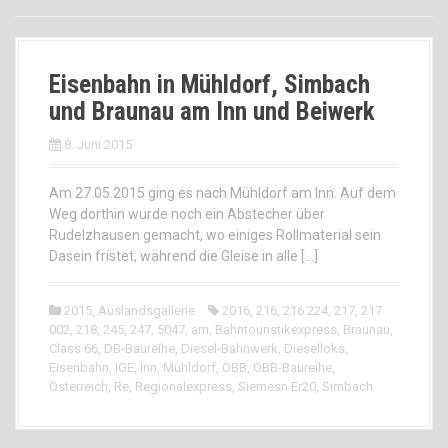
Eisenbahn in Mühldorf, Simbach
und Braunau am Inn und Beiwerk
8. Juni 2015
Am 27.05.2015 ging es nach Mühldorf am Inn. Auf dem
Weg dorthin wurde noch ein Abstecher über
Rudelzhausen gemacht, wo einiges Rollmaterial sein
Dasein fristet, während die Gleise in alle […]
2015
,
Auslandsgallerie
2016
,
216
,
216 224
,
217
,
217
002
,
218
,
245
,
247
,
5047
,
am
,
Bahntouristikexpress
,
Braunau
,
Class 66
,
DB-Baureihe
,
Diesel-Bahnwerk
,
Dieselloks
,
Eisenbahn
,
IGE
,
Inn
,
Mühldorf
,
ÖBB
,
ÖBB-Baureihe
,
Österreich
,
Re
,
Regionalexpress
,
Siemesn Er20
,
Simbach